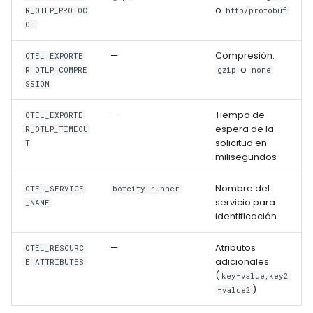
Comportamiento
o
R_OTLP_PROTOC
http/protobuf
Predeterminado
OL
Qué Sucede Durante las
—
Compresión:
OTEL_EXPORTE
Interrupciones
o
R_OTLP_COMPRE
gzip
none
SSION
Ajustes para Tu Entorno
—
Tiempo de
OTEL_EXPORTE
espera de la
R_OTLP_TIMEOU
Referencias
solicitud en
T
milisegundos
Nombre del
OTEL_SERVICE
botcity-runner
servicio para
_NAME
identificación
—
Atributos
OTEL_RESOURC
adicionales
E_ATTRIBUTES
(
key=value,key2
)
=value2