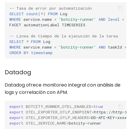
-- Tasa de error por automatización
SELECT
count
(
*
)
FROM
Log
WHERE
service
.
name
=
'botcity-runner'
AND
level
=
'
FACET
automationLabel
TIMESERIES
-- Línea de tiempo de la ejecución de la tarea
SELECT
*
FROM
Log
WHERE
service
.
name
=
'botcity-runner'
AND
taskId
=
ORDER
BY
timestamp
Datadog
Datadog ofrece monitoreo integral con análisis de
logs y correlación con APM.
export
BOTCITY_RUNNER_OTEL_ENABLED
=
true
export
OTEL_EXPORTER_OTLP_ENDPOINT
=
export
OTEL_EXPORTER_OTLP_HEADERS
=
DD-API-KEY
=
export
OTEL_SERVICE_NAME
=