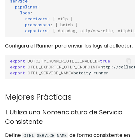
service
:
pipelines
:
logs
:
receivers
:
[
otlp
]
processors
:
[
batch
]
exporters
:
[
datadog
,
otlp/newrelic
,
otlphttp
Configura el Runner para enviar los logs al collector:
export
BOTCITY_RUNNER_OTEL_ENABLED
=
true
export
OTEL_EXPORTER_OTLP_ENDPOINT
=
export
OTEL_SERVICE_NAME
=
Mejores Prácticas
1. Utiliza una Nomenclatura de Servicio
Consistente
Define
de forma consistente en
OTEL_SERVICE_NAME