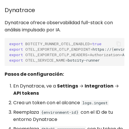
Dynatrace
Dynatrace ofrece observabilidad full-stack con
análisis impulsado por IA.
export
BOTCITY_RUNNER_OTEL_ENABLED
=
true
export
OTEL_EXPORTER_OTLP_ENDPOINT
=
https://
{
enviro
export
OTEL_EXPORTER_OTLP_HEADERS
=
Authorization
=
Ap
export
OTEL_SERVICE_NAME
=
Pasos de configuración:
En Dynatrace, ve a
Settings
→
Integration
→
API tokens
Crea un token con el alcance
logs.ingest
Reemplaza
con el ID de tu
{environment-id}
entorno Dynatrace
Reemplaza
con tu token de