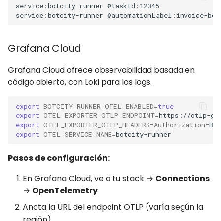
Grafana Cloud
Grafana Cloud ofrece observabilidad basada en
código abierto, con Loki para los logs.
export
BOTCITY_RUNNER_OTEL_ENABLED
=
true
export
OTEL_EXPORTER_OTLP_ENDPOINT
=
export
OTEL_EXPORTER_OTLP_HEADERS
=
Authorization
=
Bas
export
OTEL_SERVICE_NAME
=
Pasos de configuración:
En Grafana Cloud, ve a tu stack →
Connections
→
OpenTelemetry
Anota la URL del endpoint OTLP (varía según la
región)