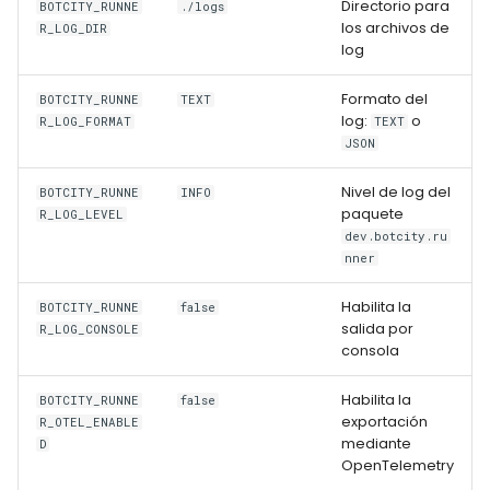
Directorio para
BOTCITY_RUNNE
./logs
Uso de un OpenTelemetry
WhatsApp
los archivos de
R_LOG_DIR
Collector
log
Cuándo Utilizar un
Formato del
BOTCITY_RUNNE
TEXT
log:
o
R_LOG_FORMAT
TEXT
Collector
JSON
Configuración Básica del
Nivel de log del
BOTCITY_RUNNE
INFO
Collector
paquete
R_LOG_LEVEL
dev.botcity.ru
Mejores Prácticas
nner
Habilita la
BOTCITY_RUNNE
false
1. Utiliza una
salida por
R_LOG_CONSOLE
Nomenclatura de
consola
Servicio Consistente
Habilita la
BOTCITY_RUNNE
false
2. Habilita el Formato
exportación
R_OTEL_ENABLE
mediante
JSON para la Agregación
D
OpenTelemetry
de Logs