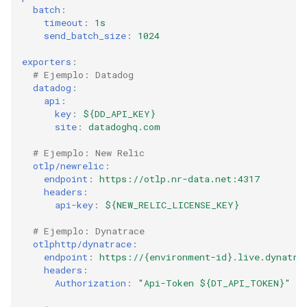
batch
:
timeout
:
1s
send_batch_size
:
1024
exporters
:
# Ejemplo: Datadog
datadog
:
api
:
key
:
${DD_API_KEY}
site
:
datadoghq.com
# Ejemplo: New Relic
otlp/newrelic
:
endpoint
:
https://otlp.nr-data.net:4317
headers
:
api-key
:
${NEW_RELIC_LICENSE_KEY}
# Ejemplo: Dynatrace
otlphttp/dynatrace
:
endpoint
:
https://{environment-id}.live.dynatra
headers
:
Authorization
:
"Api-Token
${DT_API_TOKEN}"