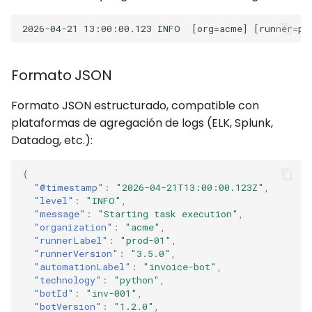
Formato JSON
Formato JSON estructurado, compatible con
plataformas de agregación de logs (ELK, Splunk,
Datadog, etc.):
{
"@timestamp"
:
"2026-04-21T13:00:00.123Z"
,
"level"
:
"INFO"
,
"message"
:
"Starting task execution"
,
"organization"
:
"acme"
,
"runnerLabel"
:
"prod-01"
,
"runnerVersion"
:
"3.5.0"
,
"automationLabel"
:
"invoice-bot"
,
"technology"
:
"python"
,
"botId"
:
"inv-001"
,
"botVersion"
:
"1.2.0"
,