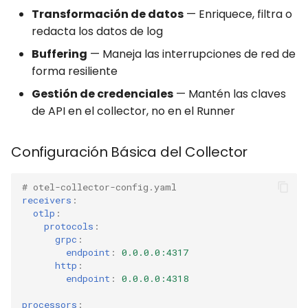
Transformación de datos
— Enriquece, filtra o
redacta los datos de log
Buffering
— Maneja las interrupciones de red de
forma resiliente
Gestión de credenciales
— Mantén las claves
de API en el collector, no en el Runner
Configuración Básica del Collector
# otel-collector-config.yaml
receivers
:
otlp
:
protocols
:
grpc
:
endpoint
:
0.0.0.0:4317
http
:
endpoint
:
0.0.0.0:4318
processors
: