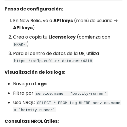
Pasos de configuración:
En New Relic, ve a
API keys
(menú de usuario →
API keys
)
Crea o copia tu
License key
(comienza con
)
NRAK-
Para el centro de datos de la UE, utiliza
https://otlp.eu01.nr-data.net:4318
Visualización de los logs:
Navega a
Logs
Filtra por
service.name = "botcity-runner"
Usa NRQL:
SELECT * FROM Log WHERE service.name
= 'botcity-runner'
Consultas NRQL útiles: