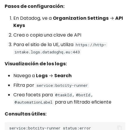
Pasos de configuración:
En Datadog, ve a
Organization Settings
→
API
Keys
Crea o copia una clave de API
Para el sitio de la UE, utiliza
https://http-
intake.logs.datadoghq.eu:443
Visualización de los logs:
Navega a
Logs
→
Search
Filtra por
service:botcity-runner
Crea facets para
,
,
@taskId
@botId
para un filtrado eficiente
@automationLabel
Consultas útiles: