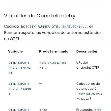
3. Estrategia de
Retención de Logs
Variables de OpenTelemetry
Cuando
, el
Solución de Problemas
BOTCITY_RUNNER_OTEL_ENABLED=true
Runner respeta las variables de entorno estándar
de OTEL:
Los Logs No Aparecen en
el Backend
Variable
Predeterminado
Descripción
Campos de Contexto
Ausentes
URL del
OTEL_EXPORTE
http://localhost:
endpoint OTLP
R_OTLP_ENDPOI
4317
NT
Alta Latencia o Logs
Descartados
—
Cabeceras de
OTEL_EXPORTE
autenticación
R_OTLP_HEADER
Comportamiento de
(
S
key=value,key2
Reintentos y Resiliencia
)
=value2
Protocolo:
OTEL_EXPORTE
grpc
grpc