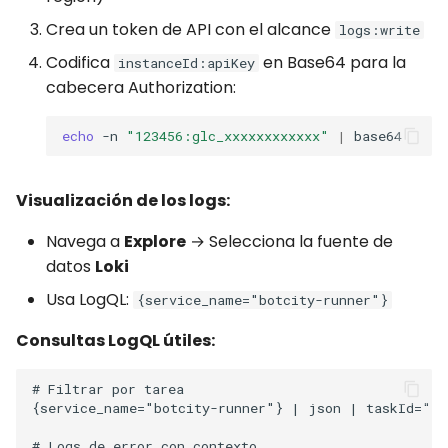
Crea un token de API con el alcance
logs:write
Codifica
en Base64 para la
instanceId:apiKey
cabecera Authorization:
echo
-n
"123456:glc_xxxxxxxxxxxx"
|
Visualización de los logs:
Navega a
Explore
→ Selecciona la fuente de
datos
Loki
Usa LogQL:
{service_name="botcity-runner"}
Consultas LogQL útiles: