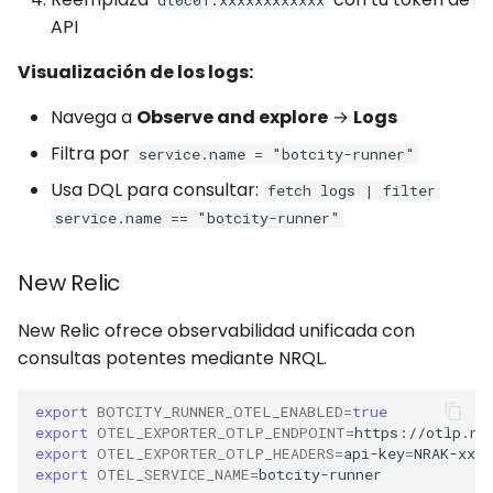
dt0c01.xxxxxxxxxxxx
API
Visualización de los logs:
Navega a
Observe and explore
→
Logs
Filtra por
service.name = "botcity-runner"
Usa DQL para consultar:
fetch logs | filter
service.name == "botcity-runner"
New Relic
New Relic ofrece observabilidad unificada con
consultas potentes mediante NRQL.
export
BOTCITY_RUNNER_OTEL_ENABLED
=
true
export
OTEL_EXPORTER_OTLP_ENDPOINT
=
export
OTEL_EXPORTER_OTLP_HEADERS
=
api-key
=
export
OTEL_SERVICE_NAME
=