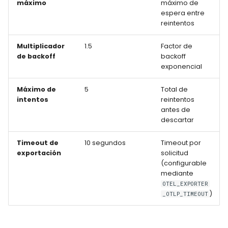
máximo
máximo de
espera entre
reintentos
Multiplicador
1.5
Factor de
de backoff
backoff
exponencial
Máximo de
5
Total de
intentos
reintentos
antes de
descartar
Timeout de
10 segundos
Timeout por
exportación
solicitud
(configurable
mediante
OTEL_EXPORTER
)
_OTLP_TIMEOUT