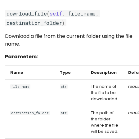
download_file
(
self
,
file_name
,
destination_folder
)
Download a file from the current folder using the file
name.
Parameters:
Name
Type
Description
Defa
The name of
requi
file_name
str
the file to be
downloaded.
The path of
requi
destination_folder
str
the folder
where the file
will be saved.