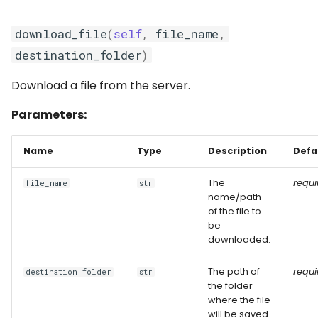
download_file
(
self
,
file_name
,
destination_folder
)
Download a file from the server.
Parameters:
Name
Type
Description
Defa
The
requi
file_name
str
name/path
of the file to
be
downloaded.
The path of
requi
destination_folder
str
the folder
where the file
will be saved.