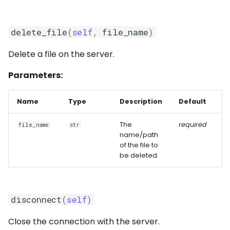
delete_file
(
self
,
file_name
)
Delete a file on the server.
Parameters:
Name
Type
Description
Default
The
required
file_name
str
name/path
of the file to
be deleted.
disconnect
(
self
)
Close the connection with the server.