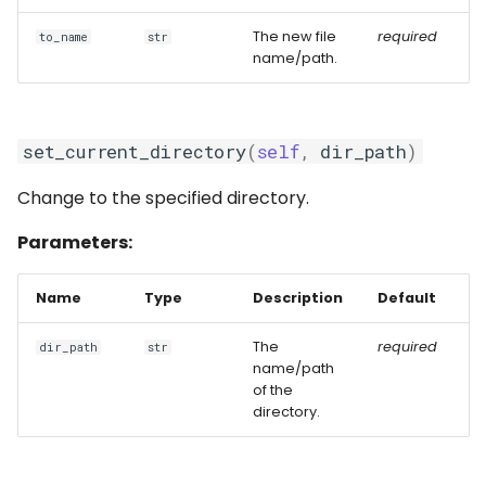
The new file
required
to_name
str
name/path.
set_current_directory
(
self
,
dir_path
)
Change to the specified directory.
Parameters:
Name
Type
Description
Default
The
required
dir_path
str
name/path
of the
directory.