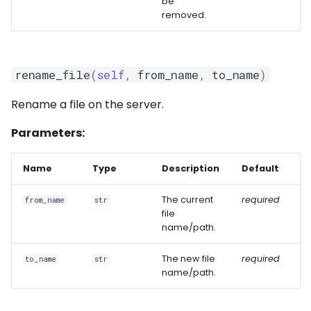
be
removed.
rename_file
(
self
,
from_name
,
to_name
)
Rename a file on the server.
Parameters:
Name
Type
Description
Default
The current
required
from_name
str
file
name/path.
The new file
required
to_name
str
name/path.