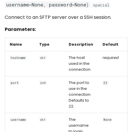
username
=
None
,
password
=
None
)
special
Connect to an SFTP server over a SSH session.
Parameters:
Name
Type
Description
Default
The host
required
hostname
str
used in the
connection.
The port to
port
int
22
use in the
connection.
Defaults to
22.
The
username
str
None
username
to login.