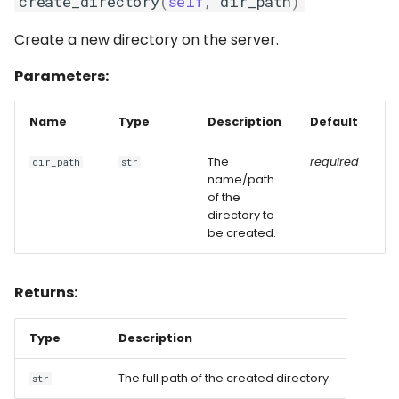
create_directory
(
self
,
dir_path
)
delete_file()
Create a new directory on the server.
disconnect()
Parameters:
download_file()
Name
Type
Description
Default
get_current_directory()
The
required
dir_path
str
name/path
get_files_list()
of the
directory to
be created.
remove_directory()
rename_file()
Returns:
set_current_directory()
Type
Description
upload_file()
The full path of the created directory.
str