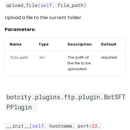
upload_file
(
self
,
file_path
)
Upload a file to the current folder.
Parameters:
Name
Type
Description
Default
The path of
required
file_path
str
the file to be
uploaded.
botcity.plugins.ftp.plugin.BotSFT
PPlugin
__init__
(
self
,
hostname
,
port
=
22
,