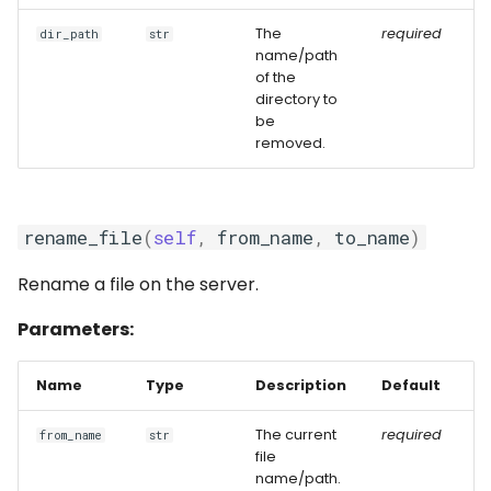
The
required
dir_path
str
name/path
of the
directory to
be
removed.
rename_file
(
self
,
from_name
,
to_name
)
Rename a file on the server.
Parameters:
Name
Type
Description
Default
The current
required
from_name
str
file
name/path.