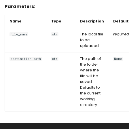
Parameters:
Name
Type
Description
Default
The local file
required
file_name
str
to be
uploaded.
The path of
destination_path
str
None
the folder
where the
file will be
saved.
Defaults to
the current
working
directory.