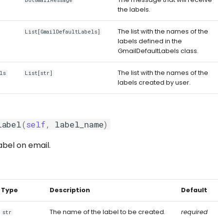
BotGmailMessage
the labels.
The list with the names of the
List[GmailDefaultLabels]
labels defined in the
GmailDefaultLabels class.
The list with the names of the
ls
List[str]
labels created by user.
label
(
self
,
label_name
)
bel on email.
Type
Description
Default
The name of the label to be created.
required
str