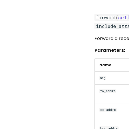
forward
(
sel
include_att
Forward a rece
Parameters:
Name
msg
to_addrs
cc_addrs
bcc_addrs