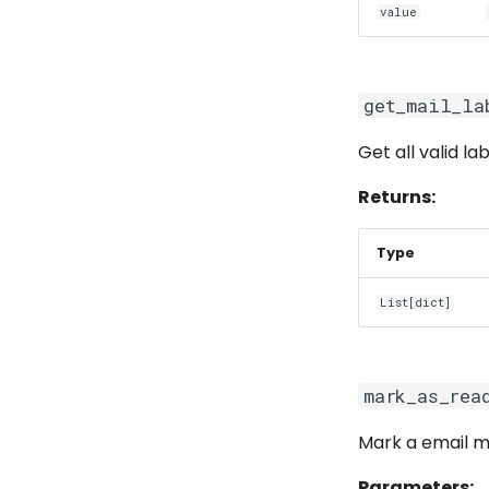
value
get_mail_la
Get all valid la
Returns:
Type
List[dict]
mark_as_rea
Mark a email m
Parameters: