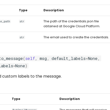
Type
Description
The path of the credentials json file
le_path
str
obtained at Google Cloud Platform.
The email used to create the credentials.
str
to_message
(
self
,
msg
,
default_labels
=
None
,
labels
=
None
)
d custom labels to the message.
Type
Description
The message that will receive