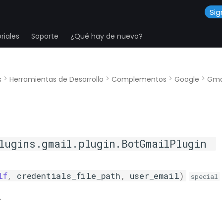
Sig
riales
Soporte
¿Qué hay de nuevo?
s
Herramientas de Desarrollo
Complementos
Google
Gma
lugins.gmail.plugin.BotGmailPlugin
lf
,
credentials_file_path
,
user_email
)
special
.