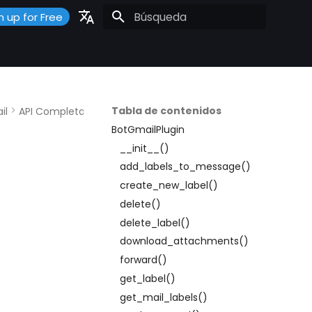
n up for Free
Inicializando búsqueda
Portuguese
Español
English
Tabla de contenidos
il
API Completa
BotGmailPlugin
__init__()
add_labels_to_message()
create_new_label()
delete()
delete_label()
download_attachments()
forward()
get_label()
get_mail_labels()