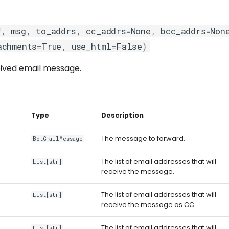
f
,
msg
,
to_addrs
,
cc_addrs
=
None
,
bcc_addrs
=
Non
achments
=
True
,
use_html
=
False
)
ived email message.
Type
Description
The message to forward.
BotGmailMessage
The list of email addresses that will
List[str]
receive the message.
The list of email addresses that will
List[str]
receive the message as CC.
The list of email addresses that will
List[str]