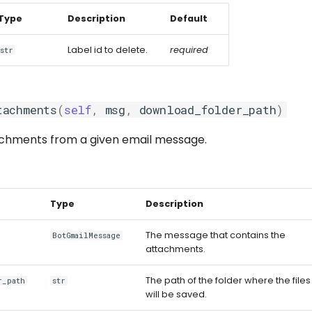
Type
Description
Default
Label id to delete.
required
str
tachments
(
self
,
msg
,
download_folder_path
)
chments from a given email message.
Type
Description
The message that contains the
BotGmailMessage
attachments.
The path of the folder where the files
r_path
str
will be saved.