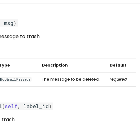
,
msg
)
essage to trash.
Type
Description
Default
The message to be deleted.
required
BotGmailMessage
l
(
self
,
label_id
)
 trash.