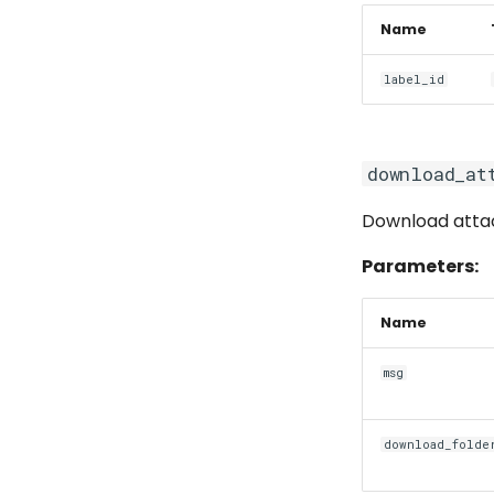
Name
label_id
download_at
Download atta
Parameters:
Name
msg
download_folde