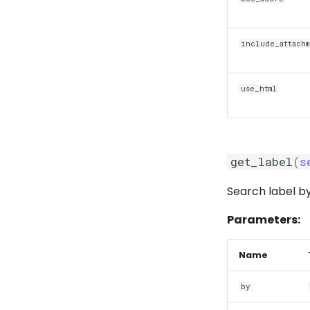
include_attachm
use_html
get_label
(
s
Search label b
Parameters:
Name
by