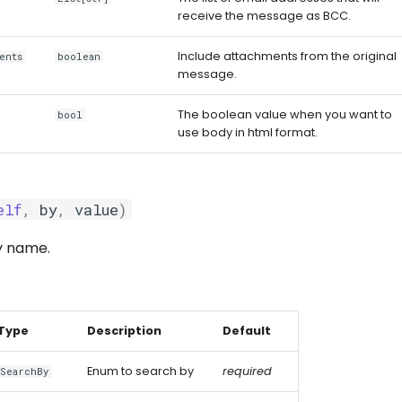
receive the message as BCC.
Include attachments from the original
ents
boolean
message.
The boolean value when you want to
bool
use body in html format.
elf
,
by
,
value
)
y name.
Type
Description
Default
Enum to search by
required
SearchBy