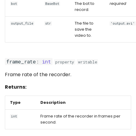
Automatización Web y
Orquestando tu
The bot to
required
d
bot
BaseBot
Captchas
Automatización
start()
Log de Ejecución
Errores
Esperas
Teclado
login
record.
o
Usando GitHub Actions
Glosario
stop()
The file to
Archivos de Resultados
API Completa
Aplicaciones de Window
Ratón
output_file
str
'output.avi'
b
save the
para actualizar tu Bot
video to.
ú
Runners
API Completa
Portapapeles
Automatización Web y
s
perfiles de usuario
Automatizaciones
Formularios
q
frame_rate
:
int
property
writable
Session Manager
Bots
Esperas
u
Frame rate of the recorder.
e
BotCity Phoenix —
Programaciones
Analizadores
Returns:
Migración de UiPath a
d
Python
Credenciales
Funciones Varias
a
Type
Description
GEM Phoenix — Convers
Ambiente de Desarrollo
API Completa
Frame rate of the recorder in frames per
int
de UiPath a Python
second.
Skill BotCity Python Pro