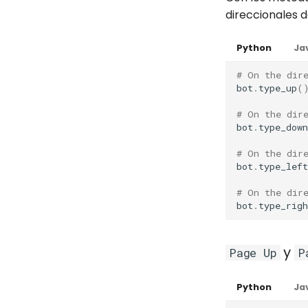
direccionales d
Python
Ja
# On the dir
bot
.
type_up
(
# On the dir
bot
.
type_down
# On the dir
bot
.
type_left
# On the dir
bot
.
type_righ
y
Page Up
P
Python
Ja