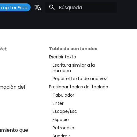
n up for Free
Inicializando búsqueda
Portuguese
Español
English
Tabla de contenidos
 Web
Escribir texto
Escritura similar a la
humana
Pegar el texto de una vez
rmación del
Presionar teclas del teclado
Tabulador
Enter
Escape/Esc
Espacio
Retroceso
amiento que
Suprimir