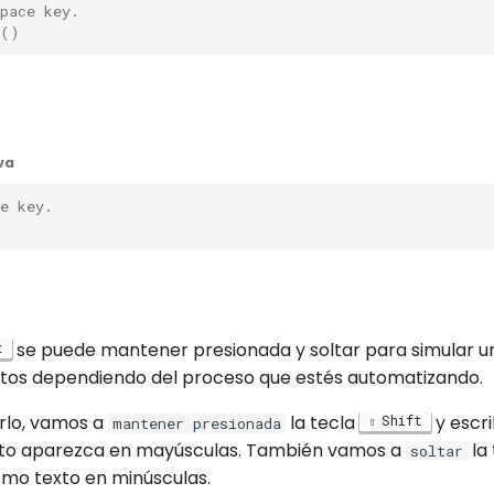
pace key.
()
va
e key.
se puede mantener presionada y soltar para simular u
t
os dependiendo del proceso que estés automatizando.
rlo, vamos a
la tecla
y escri
Shift
mantener presionada
xto aparezca en mayúsculas. También vamos a
la
soltar
ismo texto en minúsculas.