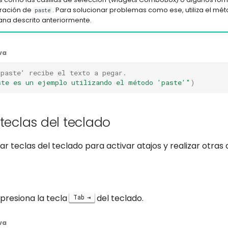
eración de
. Para solucionar problemas como ese, utiliza el mét
paste
ana descrito anteriormente.
va
'paste' recibe el texto a pegar.
ste es un ejemplo utilizando el método 'paste'"
)
 teclas del teclado
r teclas del teclado para activar atajos y realizar otras
presiona la tecla
del teclado.
Tab
va