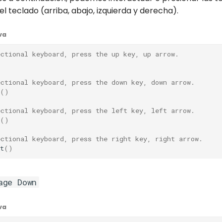
el teclado (arriba, abajo, izquierda y derecha).
va
ectional keyboard, press the up key, up arrow.
)
ectional keyboard, press the down key, down arrow.
()
ectional keyboard, press the left key, left arrow.
()
ectional keyboard, press the right key, right arrow.
t
()
age Down
va