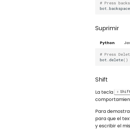
# Press backs
bot
.
backspace
Suprimir
Python
Ja
# Press Delet
bot
.
delete
()
Shift
La tecla
Shif
comportamient
Para demostra
para que el te
y escribir el m