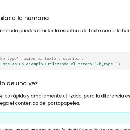
milar a la humana
e método puedes simular la escritura de texto como lo ha
.
'kb_type' recibe el texto a escribir.
"Este es un ejemplo utilizando el método 'kb_type'"
)
to de una vez
es rápido y ampliamente utilizado, pero la diferencia e
e
ga el contenido del portapapeles.
como las casillas de selección (widgets ComboBox) o algunos for