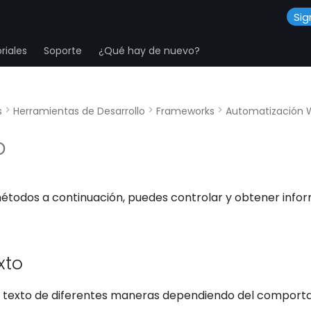
Sig
riales
Soporte
¿Qué hay de nuevo?
s
Herramientas de Desarrollo
Frameworks
Automatización
o
 métodos a continuación, puedes controlar y obtener info
xto
r texto de diferentes maneras dependiendo del comport