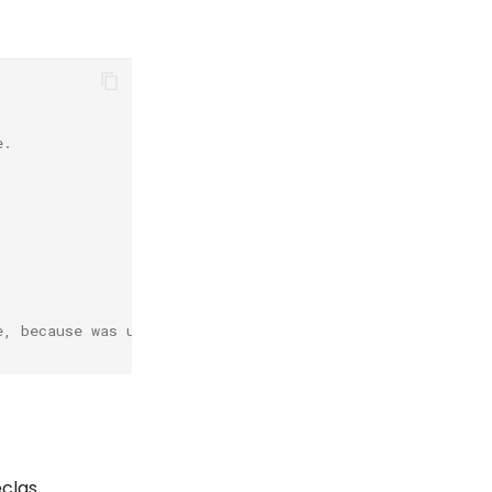
e.
e, because was used the method  release shift earlier.
eclas