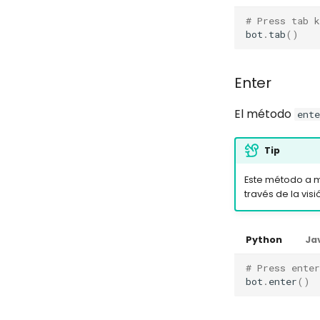
WhatsApp
Configuración de la
Java
Java
API Completa
cuenta
API Completa
Python
# Press tab k
API Completa
bot
.
tab
()
Java
Python
Python
Java
Java
Enter
El método
ente
Tip
Este método a m
través de la vi
Python
Ja
# Press enter
bot
.
enter
()