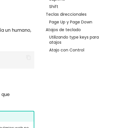
Shift
Teclas direccionales
Page Up y Page Down
Atajos de teclado
ría un humano,
Utilizando type keys para
atajos
Atajo con Control
s que
mularios web no