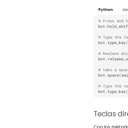
Python
Ja
# Press and 
bot
.
hold_shif
# Type the t
bot
.
type_key
# Realese shi
bot
.
release_s
# take a spac
bot
.
space
(
wa
# Type the t
bot
.
type_key
Teclas di
Con los método