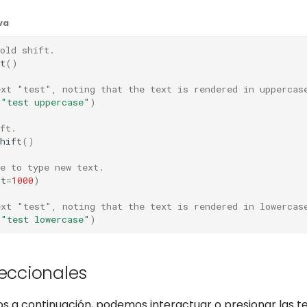
va
hold shift.
t
()
ext "test", noting that the text is rendered in uppercas
(
"test uppercase"
)
ft.
hift
()
e to type new text.
it
=
1000
)
ext "test", noting that the text is rendered in lowercas
(
"test lowercase"
)
reccionales
s a continuación, podemos interactuar o presionar las t