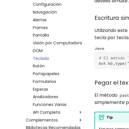
desees simular.
Framework
Visión por Computadora
Configuración
Errores
Credenciales
Otras plataformas a
través de API
Teclado
Navegación
Log de Ejecución
Datapool
Escritura si
API Completa
Ratón
Alertas
Archivos de Resultados
Errores
Portapapeles
Frames
Utilizando est
Runners
API Completa
Sistema
Pantalla
tecla por tecla
Automatizaciones
Python
Navegador
Visión por Computadora
Bots
Java
Java
Esperas
DOM
Programaciones
# El método 
Aplicaciones de
Teclado
Credenciales
Windows
bot
.
kb_type
(
Ratón
Ambiente de Desarrollo
API Completa
Portapapeles
Python
Formularios
Pegar el tex
Java
Esperas
El método
past
Analizadores
simplemente pe
Funciones Varias
API Completa
Tip
Complementos
Python
Bibliotecas Recomendadas
Amazon AWS
Java
Algunos campos 