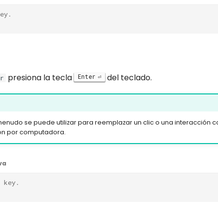
ey.
presiona la tecla
del teclado.
Enter
r
enudo se puede utilizar para reemplazar un clic o una interacción c
sión por computadora.
va
 key.