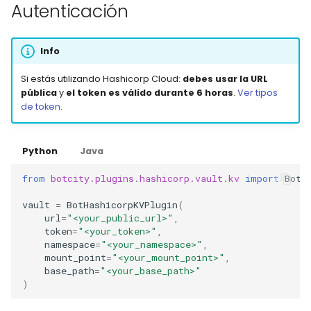
Autenticación
Info
Si estás utilizando Hashicorp Cloud:
debes usar la URL
pública
y
el token es válido durante 6 horas
.
Ver tipos
de token
.
Python
Java
from
botcity.plugins.hashicorp.vault.kv
import
BotH
vault
=
BotHashicorpKVPlugin
(
url
=
"<your_public_url>"
,
token
=
"<your_token>"
,
namespace
=
"<your_namespace>"
,
mount_point
=
"<your_mount_point>"
,
base_path
=
"<your_base_path>"
)