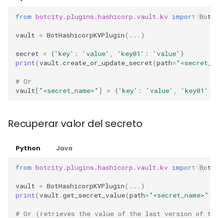
from
botcity.plugins.hashicorp.vault.kv
import
BotH
vault
=
BotHashicorpKVPlugin
(
...
)
secret
=
{
'key'
:
'value'
,
'key01'
:
'value'
}
print
(
vault
.
create_or_update_secret
(
path
=
"<secret_n
# Or
vault
[
"<secret_name>"
]
=
{
'key'
:
'value'
,
'key01'
:
Recuperar valor del secreto
Python
Java
from
botcity.plugins.hashicorp.vault.kv
import
BotH
vault
=
BotHashicorpKVPlugin
(
...
)
print
(
vault
.
get_secret_value
(
path
=
"<secret_name>"
))
# Or (retrieves the value of the last version of th