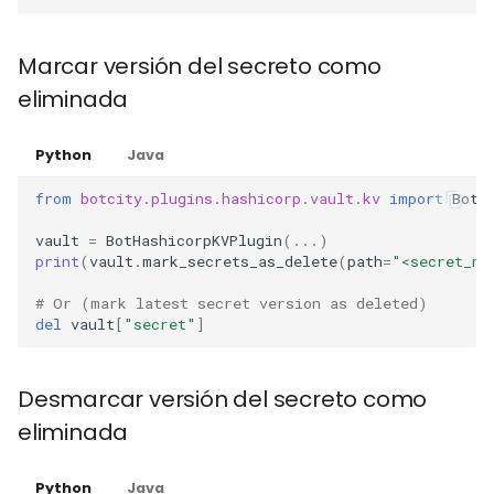
Marcar versión del secreto como
eliminada
Python
Java
from
botcity.plugins.hashicorp.vault.kv
import
BotH
vault
=
BotHashicorpKVPlugin
(
...
)
print
(
vault
.
mark_secrets_as_delete
(
path
=
"<secret_na
# Or (mark latest secret version as deleted)
del
vault
[
"secret"
]
Desmarcar versión del secreto como
eliminada
Python
Java