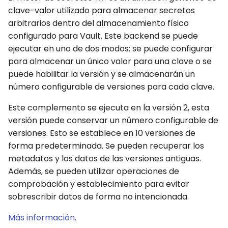
Automatización Web y
Orquestando tu
d
clave-valor utilizado para almacenar secretos
Captchas
Automatización
Log de Ejecución
Errores
Esperas
Teclado
login
arbitrarios dentro del almacenamiento físico
o
configurado para Vault. Este backend se puede
Usando GitHub Actions
Glosario
Archivos de Resultados
API Completa
Aplicaciones de Window
Ratón
b
ejecutar en uno de dos modos; se puede configurar
para actualizar tu Bot
para almacenar un único valor para una clave o se
ú
Runners
API Completa
Portapapeles
puede habilitar la versión y se almacenarán un
Automatización Web y
s
número configurable de versiones para cada clave.
perfiles de usuario
Automatizaciones
Formularios
q
Este complemento se ejecuta en la versión 2, esta
Session Manager
Bots
Esperas
u
versión puede conservar un número configurable de
versiones. Esto se establece en 10 versiones de
e
BotCity Phoenix —
Programaciones
Analizadores
forma predeterminada. Se pueden recuperar los
Migración de UiPath a
d
metadatos y los datos de las versiones antiguas.
Python
Credenciales
Funciones Varias
Además, se pueden utilizar operaciones de
a
comprobación y establecimiento para evitar
GEM Phoenix — Convers
Ambiente de Desarrollo
API Completa
sobrescribir datos de forma no intencionada.
de UiPath a Python
Más información
.
Skill BotCity Python Pro