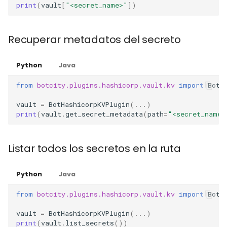
print
(
vault
[
"<secret_name>"
])
Recuperar metadatos del secreto
Python
Java
from
botcity.plugins.hashicorp.vault.kv
import
BotH
vault
=
BotHashicorpKVPlugin
(
...
)
print
(
vault
.
get_secret_metadata
(
path
=
"<secret_name>
Listar todos los secretos en la ruta
Python
Java
from
botcity.plugins.hashicorp.vault.kv
import
BotH
vault
=
BotHashicorpKVPlugin
(
...
)
print
(
vault
.
list_secrets
())