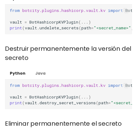
from
botcity.plugins.hashicorp.vault.kv
import
BotH
vault
=
BotHashicorpKVPlugin
(
...
)
print
(
vault
.
undelete_secrets
(
path
=
"<secret_name>"
,
Destruir permanentemente la versión del
secreto
Python
Java
from
botcity.plugins.hashicorp.vault.kv
import
BotH
vault
=
BotHashicorpKVPlugin
(
...
)
print
(
vault
.
destroy_secret_versions
(
path
=
"<secret_n
Eliminar permanentemente el secreto