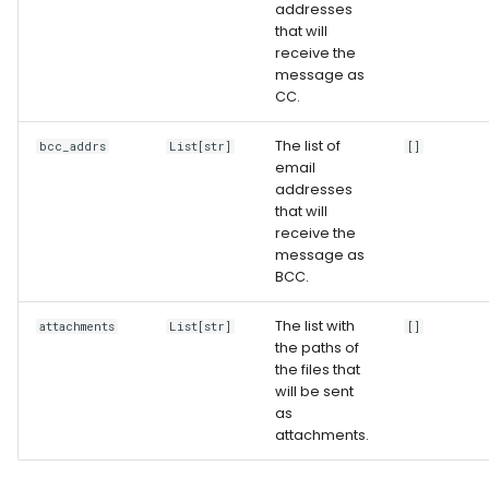
addresses
that will
receive the
message as
CC.
The list of
bcc_addrs
List[str]
[]
email
addresses
that will
receive the
message as
BCC.
The list with
attachments
List[str]
[]
the paths of
the files that
will be sent
as
attachments.