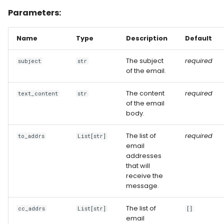
Parameters:
Name
Type
Description
Default
The subject
required
subject
str
of the email.
The content
required
text_content
str
of the email
body.
The list of
required
to_addrs
List[str]
email
addresses
that will
receive the
message.
The list of
cc_addrs
List[str]
[]
email