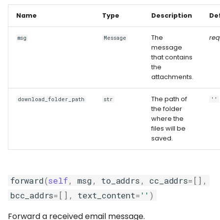
Name
Type
Description
De
The
req
msg
Message
message
that contains
the
attachments.
The path of
download_folder_path
str
''
the folder
where the
files will be
saved.
forward
(
self
,
msg
,
to_addrs
,
cc_addrs
=
[],
bcc_addrs
=
[],
text_content
=
''
)
Forward a received email message.