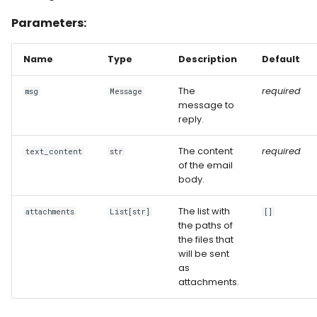
Parameters:
Name
Type
Description
Default
The
required
msg
Message
message to
reply.
The content
required
text_content
str
of the email
body.
The list with
attachments
List[str]
[]
the paths of
the files that
will be sent
as
attachments.