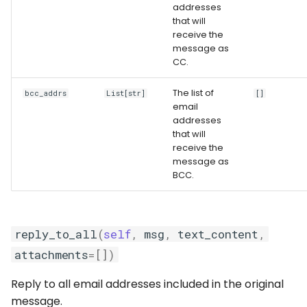
addresses
that will
receive the
message as
CC.
The list of
bcc_addrs
List[str]
[]
email
addresses
that will
receive the
message as
BCC.
reply_to_all
(
self
,
msg
,
text_content
,
attachments
=
[])
Reply to all email addresses included in the original
message.