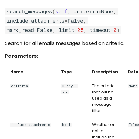
search_messages
(
self
,
criteria
=
None
,
include_attachments
=
False
,
mark_read
=
False
,
limit
=
25
,
timeout
=
0
)
Search for all emails messages based on criteria.
Parameters:
Name
Type
Description
Defa
The criteria
criteria
Query |
None
that will be
str
used as a
message
filter.
Whether or
include_attachments
bool
Fals
not to
include the