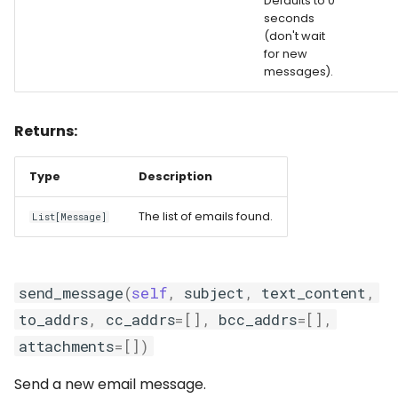
Defaults to 0
seconds
(don't wait
for new
messages).
Returns:
Type
Description
The list of emails found.
List[Message]
send_message
(
self
,
subject
,
text_content
,
to_addrs
,
cc_addrs
=
[],
bcc_addrs
=
[],
attachments
=
[])
Send a new email message.