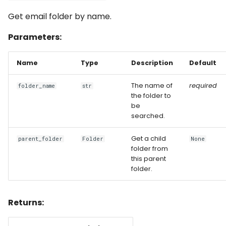
Get email folder by name.
Parameters:
Name
Type
Description
Default
The name of
required
folder_name
str
the folder to
be
searched.
Get a child
parent_folder
Folder
None
folder from
this parent
folder.
Returns: