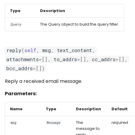
Type
Description
The Query object to build the query filter.
Query
reply
(
self
,
msg
,
text_content
,
attachments
=
[],
to_addrs
=
[],
cc_addrs
=
[],
bcc_addrs
=
[])
Reply a received email message.
Parameters:
Name
Type
Description
Default
The
required
msg
Message
message to
reply.