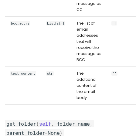
message as
CC.
The list of
bcc_addrs
List[str]
[]
email
addresses
that will
receive the
message as
BCC.
The
text_content
str
''
additional
content of
the email
body.
get_folder
(
self
,
folder_name
,
parent_folder
=
None
)