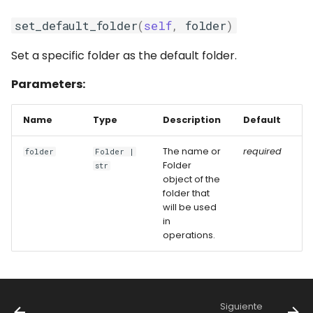
set_default_folder
(
self
,
folder
)
Set a specific folder as the default folder.
Parameters:
Name
Type
Description
Default
The name or
required
folder
Folder |
Folder
str
object of the
folder that
will be used
in
operations.
Siguiente