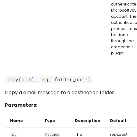
authenticate
reply()
Microsoft365
account. The
reply_to_all()
authenticati
process mus
be done
search_messages()
through the
credentials
send_message()
plugin.
set_default_folder()
copy
(
self
,
msg
,
folder_name
)
Copy a email message to a destination folder.
Parameters:
Name
Type
Description
Default
The
required
msg
Message