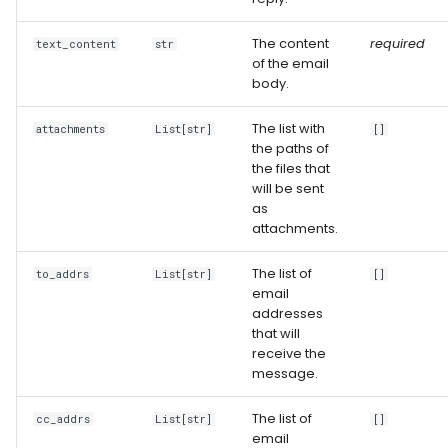
The content
required
text_content
str
of the email
body.
The list with
attachments
List[str]
[]
the paths of
the files that
will be sent
as
attachments.
The list of
to_addrs
List[str]
[]
email
addresses
that will
receive the
message.
The list of
cc_addrs
List[str]
[]
email