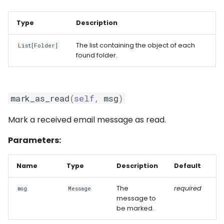
Type
Description
The list containing the object of each
List[Folder]
found folder.
mark_as_read
(
self
,
msg
)
Mark a received email message as read.
Parameters:
Name
Type
Description
Default
The
required
msg
Message
message to
be marked.