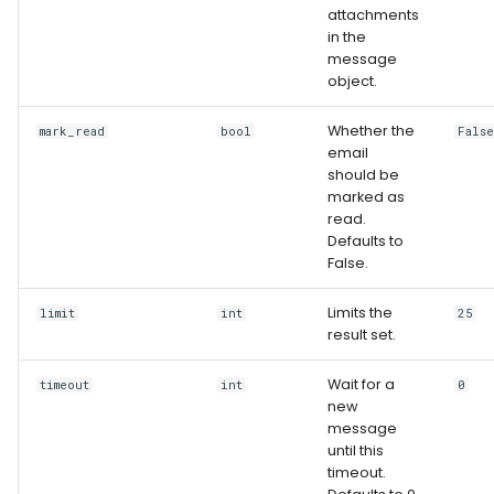
attachments
in the
message
object.
Whether the
mark_read
bool
Fals
email
should be
marked as
read.
Defaults to
False.
Limits the
limit
int
25
result set.
Wait for a
timeout
int
0
new
message
until this
timeout.