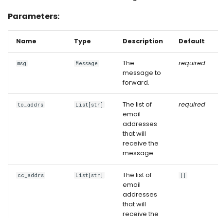
Parameters:
Name
Type
Description
Default
The
required
msg
Message
message to
forward.
The list of
required
to_addrs
List[str]
email
addresses
that will
receive the
message.
The list of
cc_addrs
List[str]
[]
email
addresses
that will
receive the