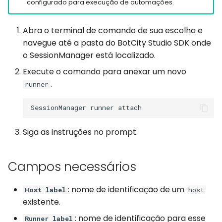
Automações Web e
Orquestrando sua
configurado para execução de automações.
d
Captchas
Automação
Discord
Log de Execução
Erros
Espera
Teclado
login
o
Abra o terminal de comando de sua escolha e
Usando GitHub Actions
Glossário
Email
Arquivos de Resultados
API Completa
Aplicativos Windows
Mouse
navegue até a pasta do BotCity Studio SDK onde
a
para atualizar o seu Bot
o SessionManager está localizado.
p
File Handling
Runners
API Completa
Área de Transferência
Execute o comando para anexar um novo
Automações Web e perf
e
.
runner
de usuários
FTP/SFTP
Automações
Formulários
s
Session Manager
HTTP (Requests)
Robôs
Espera
q
Siga as instruções no prompt.
u
BotCity Phoenix: Migraç
Recorder
Agendamentos
Analisadores
de UiPath para Python
i
Slack
Credenciais
Funções Diversas
Campos necessários
s
GEM Phoenix: Converso
de UiPath para Python
Telegram
Amb. de Desenvolvedor
API Completa
a
: nome de identificação de um
Host label
host
existente.
Skill BotCity Python Pro
Twilio
: nome de identificação para esse
Runner label