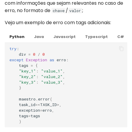
com informações que sejam relevantes no caso de
erro, no formato de
/
;
chave
valor
Veja um exemplo de erro com tags adicionais:
Python
Java
Javascript
Typescript
C#
try
:
div
=
0
/
0
except
Exception
as
erro
:
tags
=
{
"key_1"
:
"value_1"
,
"key_2"
:
"value_2"
,
"key_3"
:
"value_3"
,
}
maestro
.
error
(
task_id
=<
TASK_ID
>
,
exception
=
erro
,
tags
=
tags
)