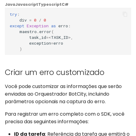
Java
Javascript
Typescript
C#
WhatsApp
try
:
div
=
0
/
0
except
Exception
as
erro
:
maestro
.
error
(
task_id
=<
TASK_ID
>
,
exception
=
erro
)
Criar um erro customizado
Você pode customizar as informações que serão
enviadas ao Orquestrador BotCity, incluindo
parâmetros opcionais na captura do erro.
Para registrar um erro completo com o SDK, você
precisa das seguintes informações:
ID da tarefa
: Referência da tarefa que emitirá o