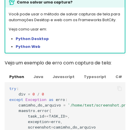
Como salvar uma captura?
Você pode usar o método de salvar capturas de tela para
automações Desktop e web com os Frameworks BotCity.
Veja como usar em:
Python Desktop
Python Web
Veja um exemplo de erro com captura de tela:
Python
Java
Javascript
Typescript
C#
try
:
div
=
0
/
0
except
Exception
as
erro
:
camimho_do_arquivo
=
'/home/test/screenshot.png
maestro
.
error
(
task_id
=<
TASK_ID
>
,
exception
=
erro
,
screenshot
=
camimho_do_arquivo