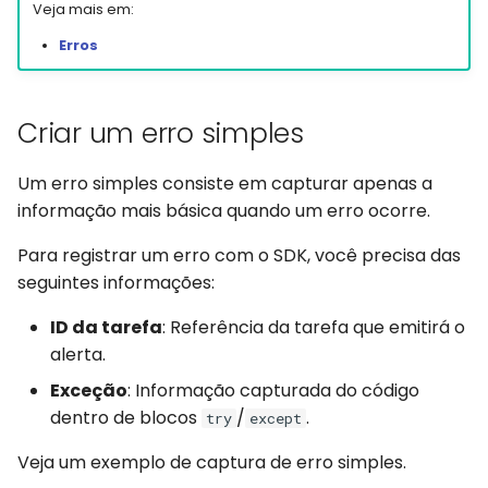
Automações Web e
Orquestrando sua
Veja mais em:
d
Captchas
Automação
Session Manager
Log de Execução
Discord
Erros
o
Usando GitHub Actions
Glossário
CLI
Arquivos de Resultados
Email
a
para atualizar o seu Bot
Criar um erro simples
p
Containers
Runners
File Handling
Automações Web e perf
e
Um erro simples consiste em capturar apenas a
de usuários
CI/CD Integration
Automações
FTP/SFTP
informação mais básica quando um erro ocorre.
s
Session Manager
Robôs
HTTP (Requests)
q
Para registrar um erro com o SDK, você precisa das
seguintes informações:
u
BotCity Phoenix: Migraç
Agendamentos
Recorder
de UiPath para Python
ID da tarefa
: Referência da tarefa que emitirá o
i
Credenciais
Slack
alerta.
s
GEM Phoenix: Converso
Exceção
: Informação capturada do código
de UiPath para Python
Amb. de Desenvolvedor
Telegram
a
dentro de blocos
/
.
try
except
Skill BotCity Python Pro
Twilio
Veja um exemplo de captura de erro simples.