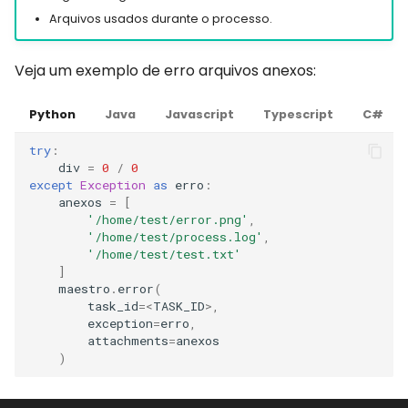
Arquivos usados durante o processo.
Veja um exemplo de erro arquivos anexos:
Python
Java
Javascript
Typescript
C#
try
:
div
=
0
/
0
except
Exception
as
erro
:
anexos
=
[
'/home/test/error.png'
,
'/home/test/process.log'
,
'/home/test/test.txt'
]
maestro
.
error
(
task_id
=<
TASK_ID
>
,
exception
=
erro
,
attachments
=
anexos
)