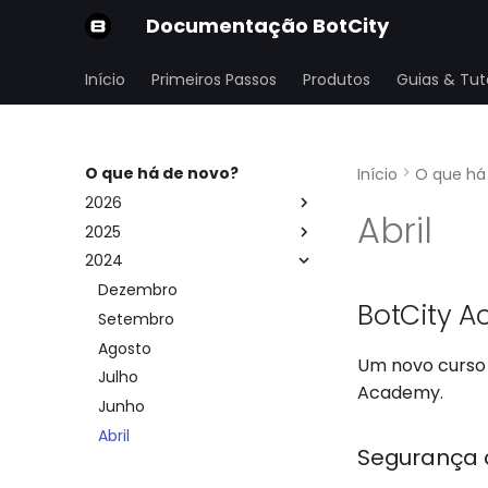
Documentação BotCity
Início
Primeiros Passos
Produtos
Guias & Tuto
O que há de novo?
Início
O que há
2026
Abril
2025
Março
2024
Abril
Novembro
Maio
Outubro
Dezembro
BotCity 
Julho
Setembro
Setembro
Maio
Agosto
Um novo curso 
Janeiro
Julho
Academy.
Junho
Abril
Segurança 