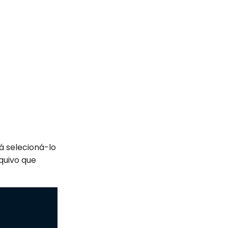
á selecioná-lo
quivo que