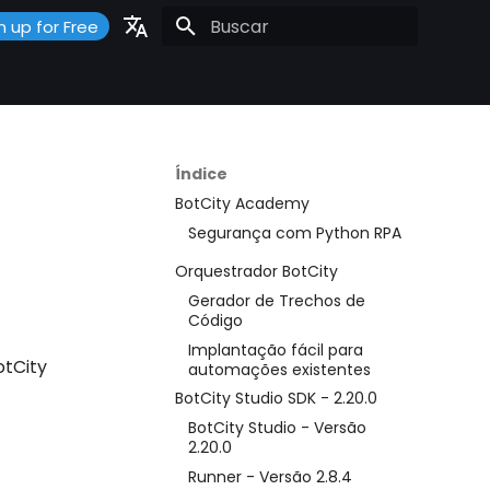
n up for Free
Inicializando a pesquisa
Portuguese
Español
English
Índice
BotCity Academy
Segurança com Python RPA
Orquestrador BotCity
Gerador de Trechos de
Código
Implantação fácil para
otCity
automações existentes
BotCity Studio SDK - 2.20.0
BotCity Studio - Versão
2.20.0
Runner - Versão 2.8.4