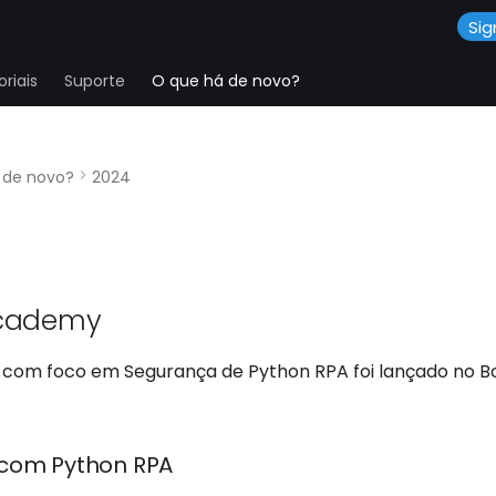
Sig
riais
Suporte
O que há de novo?
 de novo?
2024
Academy
com foco em Segurança de Python RPA foi lançado no B
com Python RPA