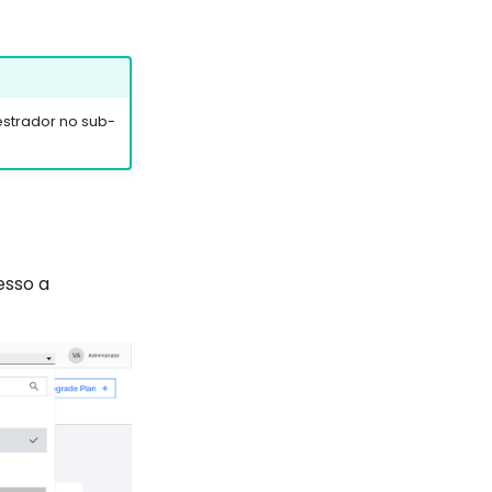
strador no sub-
esso a