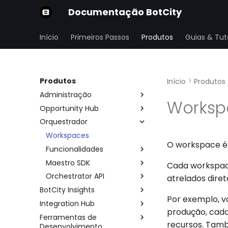
Documentação BotCity
Início
Primeiros Passos
Produtos
Guias & Tuto
Produtos
Início
Produtos
Administração
Worksp
Opportunity Hub
Organização
Orquestrador
Central de Segurança
Página inicial
Preferências
Variáveis
Workspaces
Usuários e Grupos
IP Allowlist
O workspace é 
Submissões
Funcionalidades
Repositórios
SSO
Formulário
Maestro SDK
Conta e Planos
Central de Operações
Cada workspace
Estágios
Orchestrator API
Auditoria
Datapool
Setup
Operações
atrelados dire
BotCity Insights
Tarefas
Tarefas
Exemplos utilizando
Agendamentos
Primeiros Passos
Por exemplo, v
Postman
Integration Hub
Dashboard
Nova Tarefa
Logs
Gerenciar Itens
produção, cada
API Completa
Ferramentas de
Entrada de Dados
Integration Hub
Easy Deploy
Alertas
recursos. Tam
Desenvolvimento