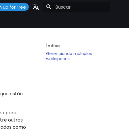
n up for Free
Inicializando a pesquisa
Portuguese
Español
English
Índice
Gerenciando múltiplos
workspaces
 que estão
ro para
tre outros
itados como