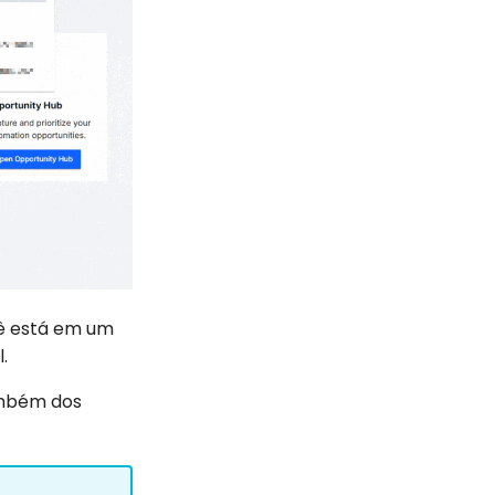
cê está em um
.
também dos