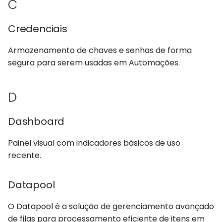
C
Notificações
Credenciais
O
Armazenamento de chaves e senhas de forma
Orquestrador
segura para serem usadas em Automações.
Organização
D
P
Dashboard
Perfil
Painel visual com indicadores básicos de uso
R
recente.
Repositório
Datapool
Robô
O Datapool é a solução de gerenciamento avançado
de filas para processamento eficiente de itens em