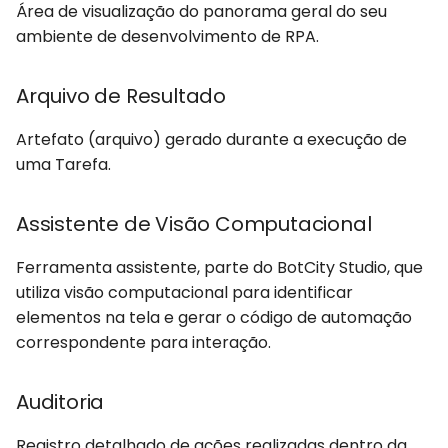
Área de visualização do panorama geral do seu
Datapool
ambiente de desenvolvimento de RPA.
Diagnostic
Arquivo de Resultado
E
Artefato (arquivo) gerado durante a execução de
uma Tarefa.
Easy Deploy
Erros
Assistente de Visão Computacional
F
Ferramenta assistente, parte do BotCity Studio, que
utiliza visão computacional para identificar
Framework
elementos na tela e gerar o código de automação
correspondente para interação.
G
Auditoria
Grupos
Registro detalhado de ações realizadas dentro da