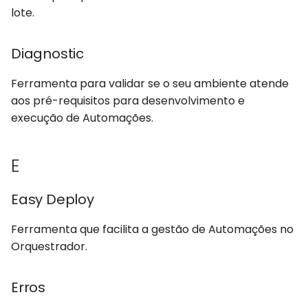
Runner
lote.
S
Diagnostic
Session Manager
Ferramenta para validar se o seu ambiente atende
aos pré-requisitos para desenvolvimento e
Studio
execução de Automações.
Studio SDK
E
T
Easy Deploy
Tarefa
Ferramenta que facilita a gestão de Automações no
W
Orquestrador.
Web Inspector
Erros
Windows API Inspector