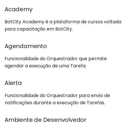
Automações Web e
Academy
Assistente de Visão
d
Captchas
Academy
Computacional
Session Manager
o
BotCity Academy é a plataforma de cursos voltada
Usando GitHub Actions
Auditoria
CLI
a
para capacitação em BotCity.
para atualizar o seu Bot
p
Automação
Containers
Automações Web e perf
Agendamento
e
de usuários
B
CI/CD Integration
s
Funcionalidade do Orquestrador que permite
Session Manager
BotCLI
agendar a execução de uma Tarefa.
q
u
BotCity Phoenix: Migraç
C
Alerta
de UiPath para Python
i
Credenciais
Funcionalidade do Orquestrador para envio de
s
GEM Phoenix: Converso
notificações durante a execução de Tarefas.
de UiPath para Python
D
a
Ambiente de Desenvolvedor
Skill BotCity Python Pro
Dashboard