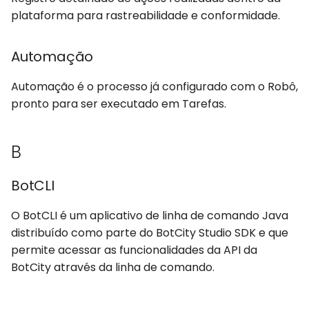
H
plataforma para rastreabilidade e conformidade.
Headless
Automação
I
Automação é o processo já configurado com o Robô,
pronto para ser executado em Tarefas.
Insights
L
B
Log de Execução
BotCLI
M
O BotCLI é um aplicativo de linha de comando Java
distribuído como parte do BotCity Studio SDK e que
Maestro SDK
permite acessar as funcionalidades da API da
BotCity através da linha de comando.
N