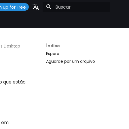
n up for Free
Inicializando a pesquisa
Portuguese
Español
English
Índice
s Desktop
Espere
Aguarde por um arquivo
o que estão
o em