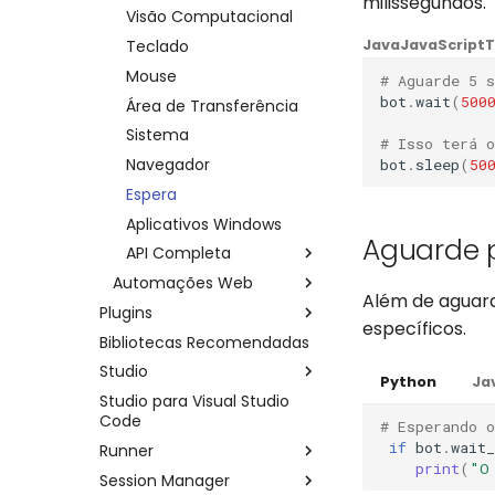
milissegundos.
Componentes do
Visão Computacional
Erros
Credenciais
Outras plataformas via
Framework
API
Teclado
Java
JavaScript
T
Log de Execução
Datapool
API Completa
Mouse
# Aguarde 5 s
Arquivos de Resultados
Erros
bot
.
wait
(
500
Área de Transferência
Runners
API Completa
Sistema
# Isso terá 
Automações
Python
Navegador
bot
.
sleep
(
50
Robôs
Java
Espera
Agendamentos
Aplicativos Windows
Credenciais
Aguarde 
API Completa
Amb. de Desenvolvedor
Automações Web
Python
Além de aguard
Plugins
Configuração
Java
específicos.
Bibliotecas Recomendadas
Amazon AWS
Navegação
Studio
Google
Alertas
S3
Python
Ja
Studio para Visual Studio
HashiCorp
Gerenciando projetos
Frames
Secrets Manager
Criando Credenciais do
API Completa
Code
Google
# Esperando o
Microsoft Office
Visão computacional
Tela de Exibição
SQS
Vault
API Completa
Python
if
bot
.
wait_
Runner
Gmail
Microsoft 365
Personalizando seu
Visão Computacional
Lambda
Excel
API Completa
API Completa
Java
Python
print
(
"O
Session Manager
BotCity Studio
Configurar um Runner
Calendar
API Completa
Captcha
Dom
Textract
Criando Credenciais do
API Completa
API Completa
Java
Python
Python